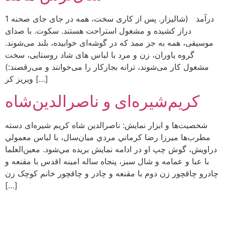
1 درآمد (شالیزار. پس از کاری سخت، همه در جای‌ جای صحنه
دراز کشیده و مشغول استراحت هستند. سکوت. با صدای
موسیقی، همه به جز ممد که در گوشه‌ای خوابیده، بلند می‌شوند.
گروه یاوران، زن و مرد با لباس های شاد روستایی، سخت
مشغول کار می‌شوند، ترانه بجارکار را می‌خوانند و می‌رقصند:)
ویریز کر […]
کریم‌شیره‌ای و ناصرالدین‌شاه
شخصیت‌ها و ابزار نمایش: ناصرالدین شاه کریم شیره‌ای دسته
مطرب‌ها ميرزا رضا كرماني مردي ميان‌سال، با لباس معمولي
دراويش، ‌گوش چپ او در ادامه نمايش بريده مي‌شود. معين‌العلما
با عبا و عمامه و شال سبز، ‌پنجاه ساله امينه اقدس با مقنعه و
چادرو ‌چاقچور زن دوم با مقنعه و ‌چادر و ‌چاقچور خانم كو‌چک زن
[…]