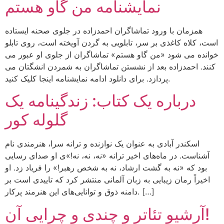
نمایشنامه من گاو هستم
همزمان با ورود تماشاگران احمدزاده در جلوی صحنه ایستاده
است، کلاه کاغذی بر سر، تابلویی به گردن آویخته است، روی تابلو
خوانده می شود «من گاو هستم» تماشاگران از جلوی او عبور می
کنند. احمدزاده بعد از نشستن تماشاگران به شمردن انشگتان می
پردازد. برای دانلود ادامه نمایشنامه اینجا کلیک کنید.
درباره یک کتاب: زندگینامه یک
گلوله کور
اسکندر آبادی به عنوان یک نوازنده و ترانه سرا، هنرمندی نام
آشناست. در ماه‌های اخیر ترانه «نه، نه، نه!»ی او صدای رسایی
بود که «نه به گشت ارشاد، نه به شخص رهبر!» را فریاد ‌زد. او
اخیراً رمان زیبایی به زبان آلمانی منتشر کرد که تاییدی است بر
دامنه ذوق و توانایی‌های این هنرمند پرکار. […]
آرشیو تئاتر و چندی و چرایی آن!